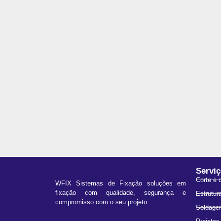
Servi
Corte e 
WFIX Sistemas de Fixação soluções em
fixação com qualidade, segurança e
Estrutur
compromisso com o seu projeto.
Soldagem