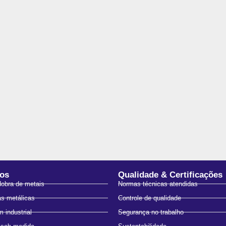
ços
Qualidade & Certificações
dobra de metais
Normas técnicas atendidas
as metálicas
Controle de qualidade
 industrial
Segurança no trabalho